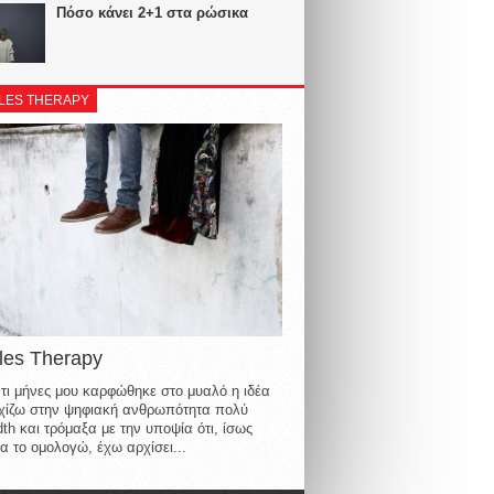
Πόσο κάνει 2+1 στα ρώσικα
LES THERAPY
les Therapy
τι μήνες μου καρφώθηκε στο μυαλό η ιδέα
οιχίζω στην ψηφιακή ανθρωπότητα πολύ
th και τρόμαξα με την υποψία ότι, ίσως
α το ομολογώ, έχω αρχίσει...