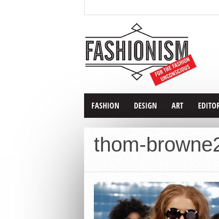
FASHION
DESIGN
ART
EDITO
thom-browne