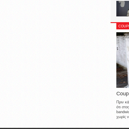
COUP
Coup
Πριν κά
ότι στ
bandwid
χωρίς ν