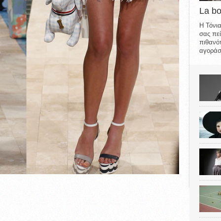
La b
Η Τόνια
σας πεί
πιθανότ
αγοράσε