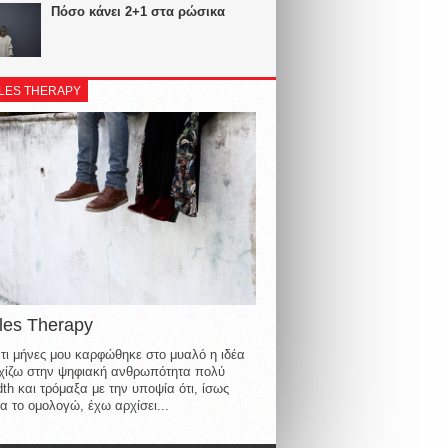
Πόσο κάνει 2+1 στα ρώσικα
LES THERAPY
les Therapy
τι μήνες μου καρφώθηκε στο μυαλό η ιδέα
οιχίζω στην ψηφιακή ανθρωπότητα πολύ
th και τρόμαξα με την υποψία ότι, ίσως
α το ομολογώ, έχω αρχίσει...