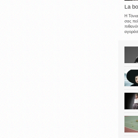
La b
Η Τόνια
σας πεί
πιθανότ
αγοράσε