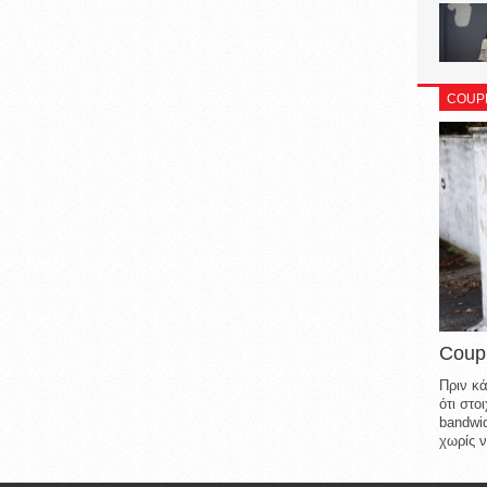
COUP
Coup
Πριν κά
ότι στ
bandwid
χωρίς ν