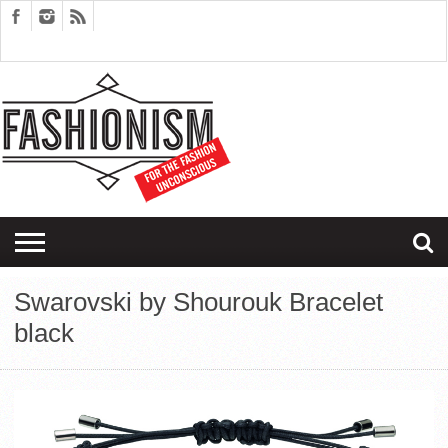
FASHION
DESIGN
ART
EDITORIALS
COUPLES
SARTORIAGRAM
THERAPY
Swarovski by Shourouk Bracelet
black