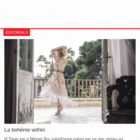
EDITORIALS
La bohème within
Η Τόνια και η Νάντια δεν χρειάζονται εμένα για να σας πείσω να