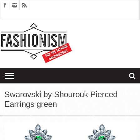
FASHION
DESIGN
ART
EDITORIALS
COUPLES
SARTORIAGRAM
THERAPY
Swarovski by Shourouk Pierced
Earrings green