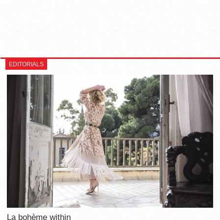
EDITORIALS
La bohème within