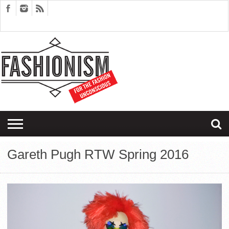
FASHION
DESIGN
ART
EDITORIALS
COUPLES
SARTORIAGRAM
THERAPY
Gareth Pugh RTW Spring 2016