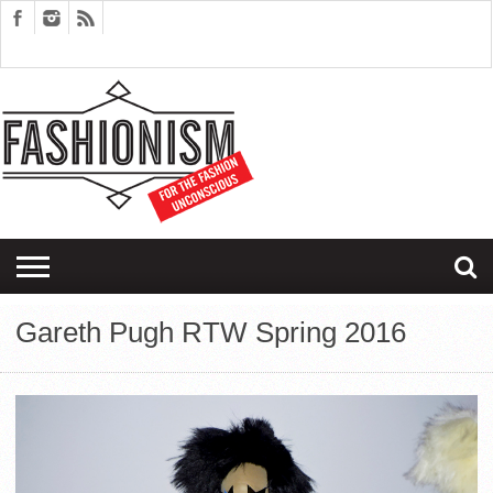
FASHION
DESIGN
ART
EDITORIALS
COUPLES
SARTORIAGRAM
THERAPY
Gareth Pugh RTW Spring 2016