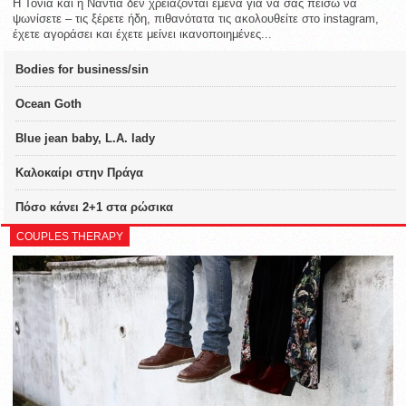
Η Τόνια και η Νάντια δεν χρειάζονται εμένα για να σας πείσω να
ψωνίσετε – τις ξέρετε ήδη, πιθανότατα τις ακολουθείτε στο instagram,
έχετε αγοράσει και έχετε μείνει ικανοποιημένες...
Bodies for business/sin
Ocean Goth
Blue jean baby, L.A. lady
Καλοκαίρι στην Πράγα
Πόσο κάνει 2+1 στα ρώσικα
COUPLES THERAPY