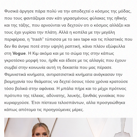
Φυσικά άργησε πάρα πολύ να την αποδεχτεί ο κόσμος της μόδας,
που τους φαντάζομαι σαν κάτι γερασμένους φύλακες της ηθικής
και της τάξης, που αρνούνται να δεχτούν οτι ο κόσμος αλλάζει και
τους έχει γυρίσει την πλάτη. Αλλά η κοπέλα με την μεγάλη
περιφέρεια, η “trash” τύπισσα με το sex tape και τις πλαστικές που
δεν θα άνηκε ποτέ στην υψηλή ραπτική, κάνει πλέον εξώφυλλα
στη
Vogue
. Η Κιμ ακόμα και με το σώμα της στην κάπως
γκροτέσκο μορφή του, ήρθε και έδεσε με τις αλλαγές που έχουν
συμβεί στην κοινωνία αυτή τη δεκαετία που μας πέρασε.
Φεμινιστικά κινήματα, αντιρατσιστικά κινήματα ανάγκασαν την
βιομηχανία του θεάματος να δεχτεί όσους τόσα χρόνια κρατούσε
τόσο βολικά στην αφάνεια. Η μπάλα πήρε και το μέχρι πρότινος
πρότυπο της τέλειας, αδύνατης, λευκής, ξανθιάς γυναίκας που
κυριαρχούσε. Έτσι πίστευα τελοσπάντων, αλλα προσγειώθηκα
κάπως απότομα τις προηγούμενες μέρες.