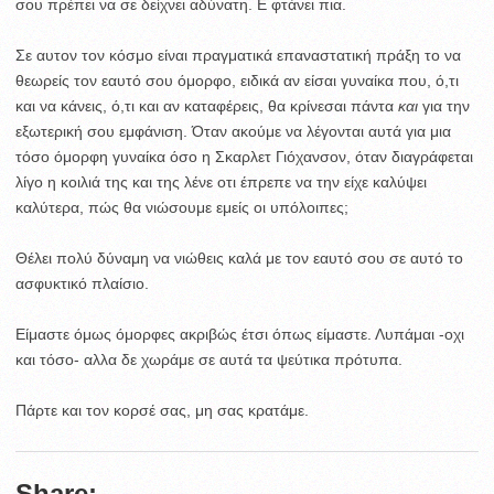
σου πρέπει να σε δείχνει αδύνατη. Ε φτάνει πια.
Σε αυτον τον κόσμο είναι πραγματικά επαναστατική πράξη το να
θεωρείς τον εαυτό σου όμορφο, ειδικά αν είσαι γυναίκα που, ό,τι
και να κάνεις, ό,τι και αν καταφέρεις, θα κρίνεσαι πάντα
και
για την
εξωτερική σου εμφάνιση. Όταν ακούμε να λέγονται αυτά για μια
τόσο όμορφη γυναίκα όσο η Σκαρλετ Γιόχανσον, όταν διαγράφεται
λίγο η κοιλιά της και της λένε οτι έπρεπε να την είχε καλύψει
καλύτερα, πώς θα νιώσουμε εμείς οι υπόλοιπες;
Θέλει πολύ δύναμη να νιώθεις καλά με τον εαυτό σου σε αυτό το
ασφυκτικό πλαίσιο.
Είμαστε όμως όμορφες ακριβώς έτσι όπως είμαστε. Λυπάμαι -οχι
και τόσο- αλλα δε χωράμε σε αυτά τα ψεύτικα πρότυπα.
Πάρτε και τον κορσέ σας, μη σας κρατάμε.
Share: