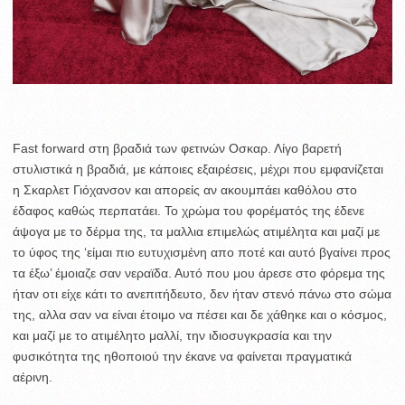
Fast forward στη βραδιά των φετινών Οσκαρ. Λίγο βαρετή
στυλιστικά η βραδιά, με κάποιες εξαιρέσεις, μέχρι που εμφανίζεται
η Σκαρλετ Γιόχανσον και απορείς αν ακουμπάει καθόλου στο
έδαφος καθώς περπατάει. Το χρώμα του φορέματός της έδενε
άψογα με το δέρμα της, τα μαλλια επιμελώς ατιμέλητα και μαζί με
το ύφος της ‘είμαι πιο ευτυχισμένη απο ποτέ και αυτό βγαίνει προς
τα έξω’ έμοιαζε σαν νεραϊδα. Αυτό που μου άρεσε στο φόρεμα της
ήταν οτι είχε κάτι το ανεπιτήδευτο, δεν ήταν στενό πάνω στο σώμα
της, αλλα σαν να είναι έτοιμο να πέσει και δε χάθηκε και ο κόσμος,
και μαζί με το ατιμέλητο μαλλί, την ιδιοσυγκρασία και την
φυσικότητα της ηθοποιού την έκανε να φαίνεται πραγματικά
αέρινη.