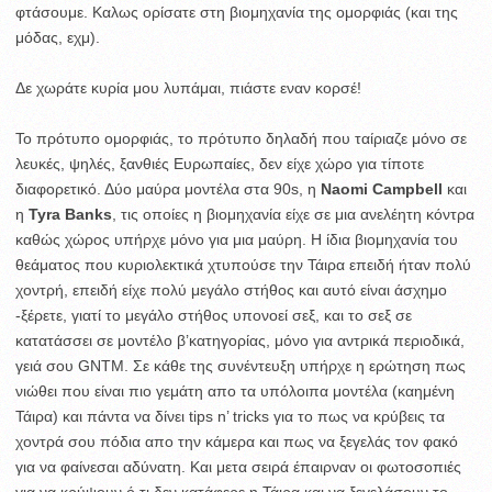
φτάσουμε. Καλως ορίσατε στη βιομηχανία της ομορφιάς (και της
μόδας, εχμ).
Δε χωράτε κυρία μου λυπάμαι, πιάστε εναν κορσέ!
Το πρότυπο ομορφιάς, το πρότυπο δηλαδή που ταίριαζε μόνο σε
λευκές, ψηλές, ξανθιές Ευρωπαίες, δεν είχε χώρο για τίποτε
διαφορετικό. Δύο μαύρα μοντέλα στα 90s, η
Naomi Campbell
και
η
Tyra Banks
, τις οποίες η βιομηχανία είχε σε μια ανελέητη κόντρα
καθώς χώρος υπήρχε μόνο για μια μαύρη. Η ίδια βιομηχανία του
θεάματος που κυριολεκτικά χτυπούσε την Τάιρα επειδή ήταν πολύ
χοντρή, επειδή είχε πολύ μεγάλο στήθος και αυτό είναι άσχημο
-ξέρετε, γιατί το μεγάλο στήθος υπονοεί σεξ, και το σεξ σε
κατατάσσει σε μοντέλο β’κατηγορίας, μόνο για αντρικά περιοδικά,
γειά σου GNTM. Σε κάθε της συνέντευξη υπήρχε η ερώτηση πως
νιώθει που είναι πιο γεμάτη απο τα υπόλοιπα μοντέλα (καημένη
Τάιρα) και πάντα να δίνει tips n’ tricks για το πως να κρύβεις τα
χοντρά σου πόδια απο την κάμερα και πως να ξεγελάς τον φακό
για να φαίνεσαι αδύνατη. Και μετα σειρά έπαιρναν οι φωτοσοπιές
για να κρύψουν ό,τι δεν κατάφερε η Τάιρα και να ξεγελάσουν το