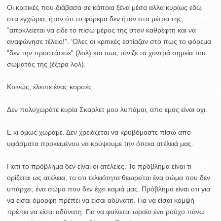
Οι κριτικές που διάβασα σε κάποια ξένα μέσα αλλα κυρίως εδώ
στα εγχώρια, ήταν ότι το φόρεμα δεν ήταν στα μέτρα της,
”αποκλείεται να είδε το πίσω μέρος της στον καθρέφτη και να
αναφώνησε τέλειο!”. ‘Ολες οι κριτικές εστίαζαν στο πως το φόρεμα
”δεν την προστάτευε” (λολ) και πως τόνιζε τα χοντρά σημεία του
σώματός της (έξτρα λολ).
Κοινώς, έλειπε ένας κορσές.
Δεν πολυχωράτε κυρία Σκαρλετ μου λυπάμαι, απο εμας είναι οχι.
Ε κι όμως χωράμε. Δεν χρειάζεται να κρυβόμαστε πίσω απο
υφάσματα προκειμένου να κρύψουμε την όποια ατέλειά μας.
Γιατι το πρόβλημα δεν είναι οι ατέλειες. Το πρόβλημα είναι τι
ορίζεται ως ατέλεια, το οτι τελειότητα θεωρείται ένα σώμα που δεν
υπάρχει, ένα σώμα που δεν έχει καμιά μας. Πρόβλημα είναι οτι για
να είσαι όμορφη πρέπει να είσαι αδύνατη. Για να είσαι κομψή
πρέπει να είσαι αδύνατη. Για να φαίνεται ωραίο ένα ρούχο πάνω