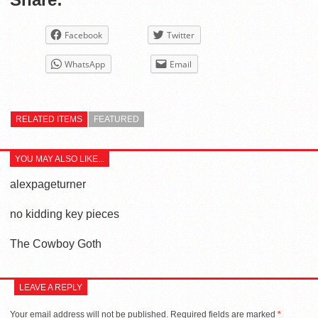
Facebook
Twitter
WhatsApp
Email
RELATED ITEMS
FEATURED
YOU MAY ALSO LIKE...
alexpageturner
no kidding key pieces
The Cowboy Goth
LEAVE A REPLY
Your email address will not be published.
Required fields are marked
*