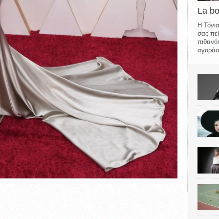
La b
Η Τόνια
σας πεί
πιθανότ
αγοράσε