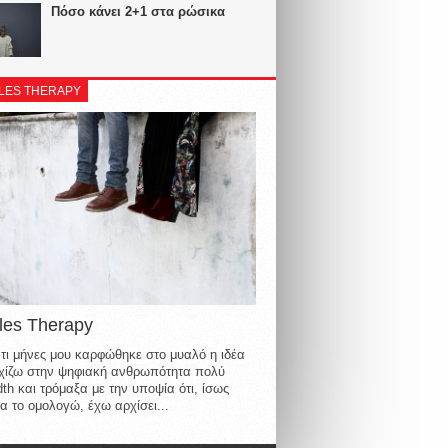
Πόσο κάνει 2+1 στα ρώσικα
LES THERAPY
les Therapy
τι μήνες μου καρφώθηκε στο μυαλό η ιδέα
οιχίζω στην ψηφιακή ανθρωπότητα πολύ
th και τρόμαξα με την υποψία ότι, ίσως
α το ομολογώ, έχω αρχίσει...