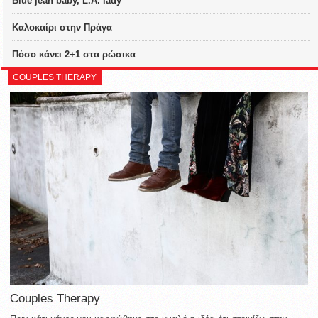
Blue jean baby, L.A. lady
Καλοκαίρι στην Πράγα
Πόσο κάνει 2+1 στα ρώσικα
COUPLES THERAPY
Couples Therapy