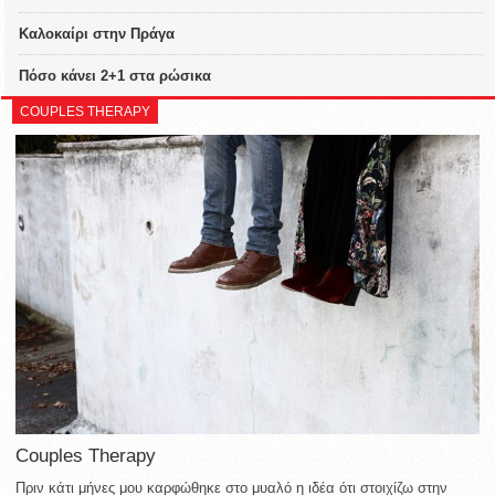
Καλοκαίρι στην Πράγα
Πόσο κάνει 2+1 στα ρώσικα
COUPLES THERAPY
Couples Therapy
Πριν κάτι μήνες μου καρφώθηκε στο μυαλό η ιδέα ότι στοιχίζω στην