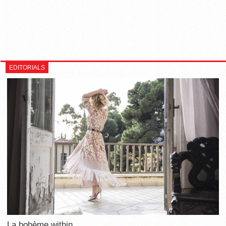
EDITORIALS
La bohème within