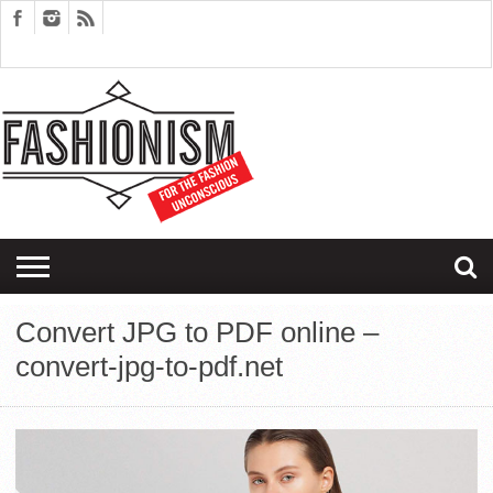
FASHION
DESIGN
ART
EDITORIALS
COUPLES
SARTORIAGRAM
THERAPY
Convert JPG to PDF online –
convert-jpg-to-pdf.net