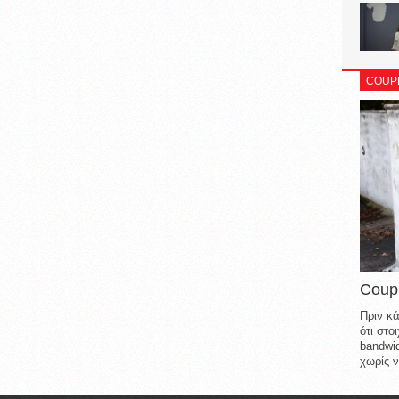
COUP
Coup
Πριν κά
ότι στ
bandwid
χωρίς ν