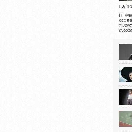
La b
Η Τόνια
σας πεί
πιθανότ
αγοράσε