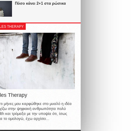
Πόσο κάνει 2+1 στα ρώσικα
LES THERAPY
les Therapy
τι μήνες μου καρφώθηκε στο μυαλό η ιδέα
οιχίζω στην ψηφιακή ανθρωπότητα πολύ
th και τρόμαξα με την υποψία ότι, ίσως
α το ομολογώ, έχω αρχίσει...