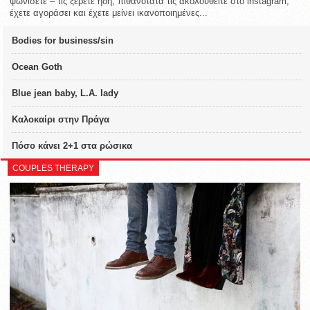
ψωνίσετε – τις ξέρετε ήδη, πιθανότατα τις ακολουθείτε στο instagram,
έχετε αγοράσει και έχετε μείνει ικανοποιημένες...
Bodies for business/sin
Ocean Goth
Blue jean baby, L.A. lady
Καλοκαίρι στην Πράγα
Πόσο κάνει 2+1 στα ρώσικα
COUPLES THERAPY