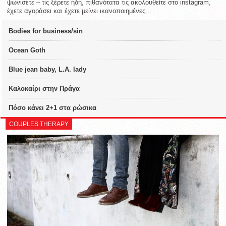
ψωνίσετε – τις ξέρετε ήδη, πιθανότατα τις ακολουθείτε στο instagram,
έχετε αγοράσει και έχετε μείνει ικανοποιημένες...
Bodies for business/sin
Ocean Goth
Blue jean baby, L.A. lady
Καλοκαίρι στην Πράγα
Πόσο κάνει 2+1 στα ρώσικα
COUPLES THERAPY