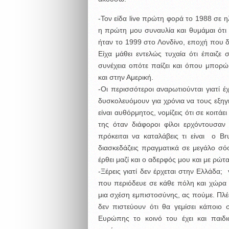
-Τον είδα live πρώτη φορά το 1988 σε η
η πρώτη μου συναυλία και θυμάμαι ότ
ήταν το 1999 στο Λονδίνο, εποχή που δε
Είχα μάθει εντελώς τυχαία ότι έπαιζ
συνέχεια οπότε παίζει και όπου μπορ
και στην Αμερική.
-Οι περισσότεροι αναρωτιούνται γιατί 
δυσκολευόμουν για χρόνια να τους εξηγή
είναι αυθόρμητος, νομίζεις ότι σε κοιτά
της όταν διάφοροι φίλοι ερχόντουσαν
πρόκειται να καταλάβεις τι είναι ο Bru
διασκεδάζεις πραγματικά σε μεγάλο σό
έρθει μαζί και ο αδερφός μου και με ρώταγ
-Ξέρεις γιατί δεν έρχεται στην Ελλάδα; 
που περιόδευε σε κάθε πόλη και χώρα 
μια σχέση εμπιστοσύνης, ας πούμε. Πλέ
δεν πιστεύουν ότι θα γεμίσει κάποιο 
Ευρώπης το κοινό του έχει και παιδι