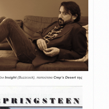
λόνι
Ιnsight
(Buzzcock), παπούτσια
Crep’s Desert της