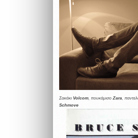
Σακάκι
Volcom
, πουκάμισο
Zara
, παντε
Schmove