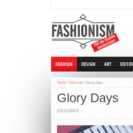
FASHION
DESIGN
ART
EDITO
Home
/
Editorials
/
Glory Days
Glory Days
23/12/2013