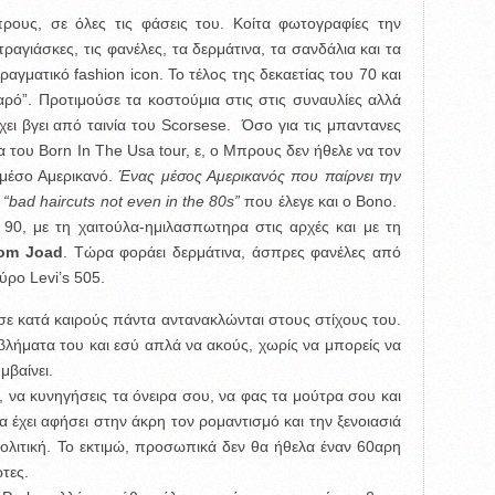
ους, σε όλες τις φάσεις του. Κοίτα φωτογραφίες την
 τραγιάσκες, τις φανέλες, τα δερμάτινα, τα σανδάλια και τα
ραγματικό fashion icon. Το τέλος της δεκαετίας του 70 και
αρό”. Προτιμούσε τα κοστούμια στις στις συναυλίες αλλά
ει βγει από ταινία του Scorsese. Όσο για τις μπαντανες
ια του Born Ιn Τhe Usa tour, ε, ο Μπρους δεν ήθελε να τον
 μέσο Αμερικανό.
Ένας μέσος Αμερικανός που παίρνει την
ε “bad haircuts not even in the 80s”
που έλεγε και ο Bono.
υ 90, με τη χαιτούλα-ημιλασπωτηρα στις αρχές και με τη
om Joad
. Τώρα φοράει δερμάτινα, άσπρες φανέλες από
ρο Levi’s 505.
ε κατά καιρούς πάντα αντανακλώνται στους στίχους του.
οβλήματα του και εσύ απλά να ακούς, χωρίς να μπορείς να
μβαίνει.
ς, να κυνηγήσεις τα όνειρα σου, να φας τα μούτρα σου και
α έχει αφήσει στην άκρη τον ρομαντισμό και την ξενοιασιά
 πολιτική. Το εκτιμώ, προσωπικά δεν θα ήθελα έναν 60αρη
τες.