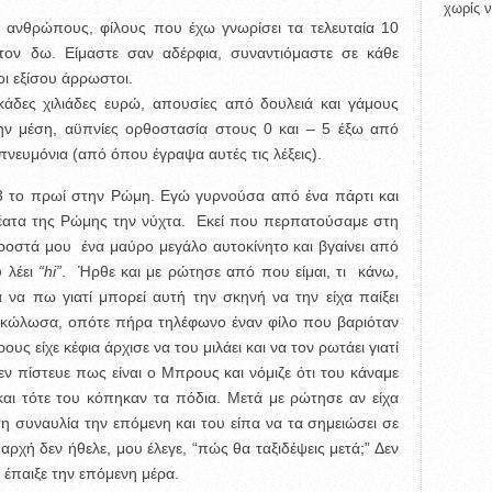
χωρίς ν
ς ανθρώπους, φίλους που έχω γνωρίσει τα τελευταία 10
τον δω. Είμαστε σαν αδέρφια, συναντιόμαστε σε κάθε
οι εξίσου άρρωστοι.
εκάδες χιλιάδες ευρώ, απουσίες από δουλειά και γάμους
ην μέση, αϋπνίες ορθοστασία στους 0 και – 5 έξω από
πνευμόνια (από όπου έγραψα αυτές τις λέξεις).
 3 το πρωί στην Ρώμη. Εγώ γυρνούσα από ένα πάρτι και
ιοθέατα της Ρώμης την νύχτα. Εκεί που περπατούσαμε στη
ροστά μου ένα μαύρο μεγάλο αυτοκίνητο και βγαίνει από
 λέει
“hi”
. Ήρθε και με ρώτησε από που είμαι, τι κάνω,
ά να πω γιατί μπορεί αυτή την σκηνή να την είχα παίξει
ί κώλωσα, οπότε πήρα τηλέφωνο έναν φίλο που βαριόταν
υς είχε κέφια άρχισε να του μιλάει και να τον ρωτάει γιατί
δεν πίστευε πως είναι ο Μπρους και νόμιζε ότι του κάναμε
και τότε του κόπηκαν τα πόδια. Μετά με ρώτησε αν είχα
η συναυλία την επόμενη και του είπα να τα σημειώσει σε
αρχή δεν ήθελε, μου έλεγε, “πώς θα ταξιδέψεις μετά;” Δεν
α έπαιξε την επόμενη μέρα.