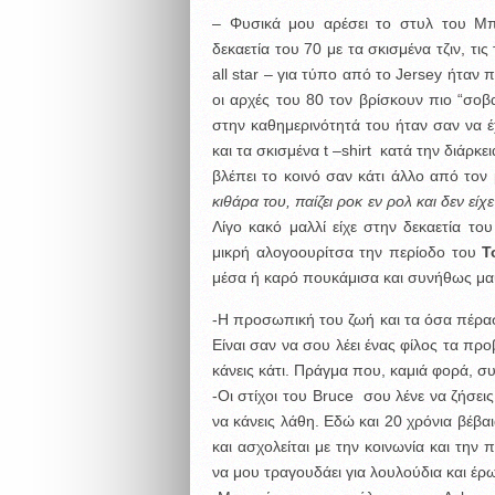
– Φυσικά μου αρέσει το στυλ του Μπρ
δεκαετία του 70 με τα σκισμένα τζιν, τις
all star – για τύπο από το Jersey ήταν π
οι αρχές του 80 τον βρίσκουν πιο “σοβ
στην καθημερινότητά του ήταν σαν να έχ
και τα σκισμένα t –shirt κατά την διάρκε
βλέπει το κοινό σαν κάτι άλλο από τον
κιθάρα του, παίζει ροκ εν ρολ και δεν είχ
Λίγο κακό μαλλί είχε στην δεκαετία το
μικρή αλογοουρίτσα την περίοδο του
T
μέσα ή καρό πουκάμισα και συνήθως μαύ
-Η προσωπική του ζωή και τα όσα πέρασ
Είναι σαν να σου λέει ένας φίλος τα πρ
κάνεις κάτι. Πράγμα που, καμιά φορά, συ
-Οι στίχοι του Bruce σου λένε να ζήσει
να κάνεις λάθη. Εδώ και 20 χρόνια βέβαι
και ασχολείται με την κοινωνία και την
να μου τραγουδάει για λουλούδια και έρω