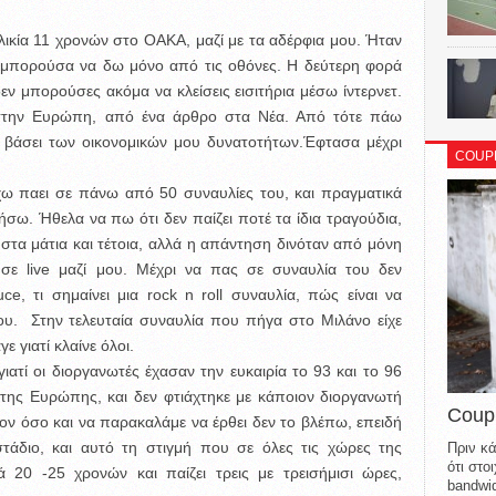
λικία 11 χρονών στο ΟΑΚΑ, μαζί με τα αδέρφια μου. Ήταν
ι μπορούσα να δω μόνο από τις οθόνες. Η δεύτερη φορά
ν μπορούσες ακόμα να κλείσεις εισιτήρια μέσω ίντερνετ.
ε στην Ευρώπη, από ένα άρθρο στα Νέα. Από τότε πάω
ώ βάσει των οικονομικών μου δυνατοτήτων.Έφτασα μέχρι
COUP
έχω παει σε πάνω από 50 συναυλίες του, και πραγματικά
σω. Ήθελα να πω ότι δεν παίζει ποτέ τα ίδια τραγούδια,
ει στα μάτια και τέτοια, αλλά η απάντηση δινόταν από μόνη
 σε live μαζί μου. Μέχρι να πας σε συναυλία του δεν
ce, τι σημαίνει μια rock n roll συναυλία, πώς είναι να
ου. Στην τελευταία συναυλία που πήγα στο Μιλάνο είχε
ε γιατί κλαίνε όλοι.
γιατί οι διοργανωτές έχασαν την ευκαιρία το 93 και το 96
της Ευρώπης, και δεν φτιάχτηκε με κάποιον διοργανωτή
Coup
ον όσο και να παρακαλάμε να έρθει δεν το βλέπω, επειδή
στάδιο, και αυτό τη στιγμή που σε όλες τις χώρες της
Πριν κά
ότι στ
ά 20 -25 χρονών και παίζει τρεις με τρεισήμισι ώρες,
bandwid