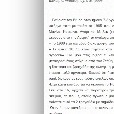
τρελός. Ο Ανδρέας, όχι ο Μπρους.
– Γνώρισα τον Bruce όταν ήμουν 7-8 χ
υπήρχε σπίτι με πικάπ το 1985 που ν
Μανίνα, Κατερίνα, Αγόρι και Μπλεκ (
φέρνουν από την Αμερική τα ανάλογα μπ
– To 1988 είχα όχι μόνο δισκογραφία το
– Σε ηλικία 10, 11 ετών πήγαινα στα 
αγοράσω. Θα μου πεις ήξερα τι λένε
μεταφρασμένος στίχους από τον Στάθη
η ζεστασιά και βραχνάδα της φωνής, η μ
έπιασα πολύ αργότερα. Θεωρώ ότι ήταν 
punk δίσκους με έναν τρόπο εντελώς δικ
-Είχα κάνει κοπάνα για να ακούσω το
H
Εκεί στα 16, άρχισα να παρατηρώ τ
σκέψου, ας πούμε, στους πρώτους μαθ
φαίνεται αυτά τα 2 τραγούδια με σημάδε
-Όταν ήμουν φαντάρος μου έστειλαν με 
ακούσω.