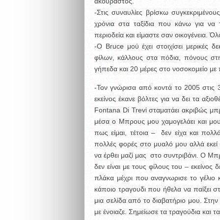
ακούραστος.
-Στις συναυλίες βρίσκω συγκεκριμένου
χρόνια στα ταξίδια που κάνω για να 
περιοδεία και είμαστε σαν οικογένεια. Όλ
-Ο Bruce μού έχει στοιχίσει μερικές δ
φίλων, κάλλους στα πόδια, πόνους στ
γήπεδα και 20 μέρες στο νοσοκομείο με 
-Τον γνώρισα από κοντά το 2005 στις
εκείνος έκανε βόλτες για να δει τα αξ
Fontana Di Trevi σταματάει ακριβώς μπ
μέσα ο Μπρους μου χαμογελάει και μου
πως είμαι, τέτοια – δεν είχα και πολλ
πολλές φορές στο μυαλό μου αλλά εκε
να έρθει μαζί μας στο συντριβάνι. Ο Μπρο
δεν είναι με τους φίλους του – εκείνος 
πλάκα μέχρι που αναγνωρισε το γέλιο 
κάποιο τραγουδι που ήθελα να παίξει στ
μια σελίδα από το διαβατήριο μου. Στην 
με ένοιαζε. Σημείωσε τα τραγούδια και τ