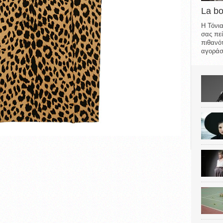
La b
Η Τόνια
σας πεί
πιθανότ
αγοράσε