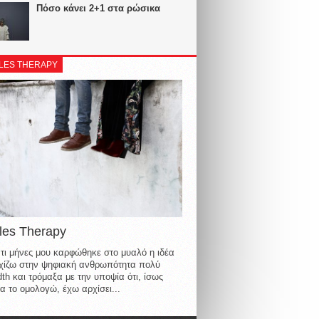
Πόσο κάνει 2+1 στα ρώσικα
LES THERAPY
les Therapy
τι μήνες μου καρφώθηκε στο μυαλό η ιδέα
οιχίζω στην ψηφιακή ανθρωπότητα πολύ
th και τρόμαξα με την υποψία ότι, ίσως
α το ομολογώ, έχω αρχίσει...