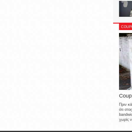
COUP
Coup
Πριν κά
ότι στ
bandwid
χωρίς ν