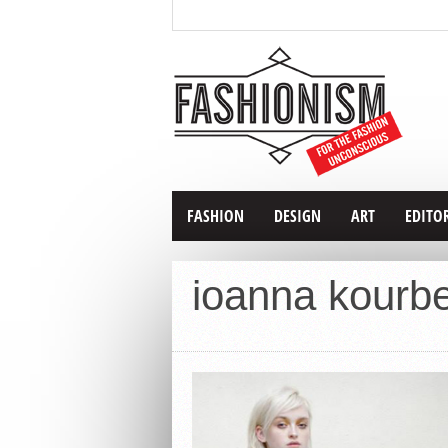
FASHION
DESIGN
ART
EDITO
ioanna kourb