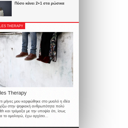
Πόσο κάνει 2+1 στα ρώσικα
LES THERAPY
les Therapy
τι μήνες μου καρφώθηκε στο μυαλό η ιδέα
οιχίζω στην ψηφιακή ανθρωπότητα πολύ
th και τρόμαξα με την υποψία ότι, ίσως
α το ομολογώ, έχω αρχίσει...