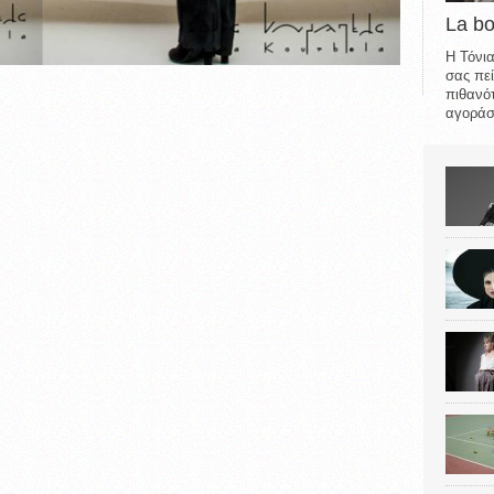
La b
Η Τόνια
σας πεί
πιθανότ
αγοράσε