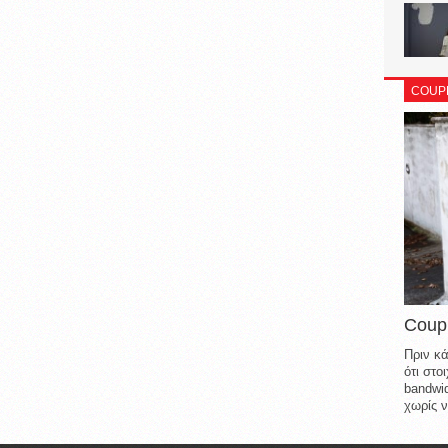
COUP
Coup
Πριν κά
ότι στ
bandwid
χωρίς ν