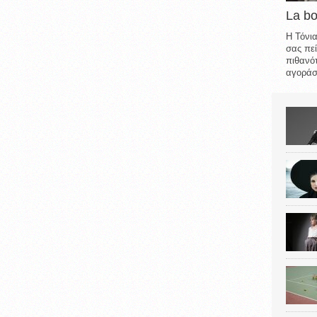
La b
Η Τόνια
σας πεί
πιθανότ
αγοράσε