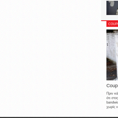
COUP
Coup
Πριν κά
ότι στ
bandwid
χωρίς ν