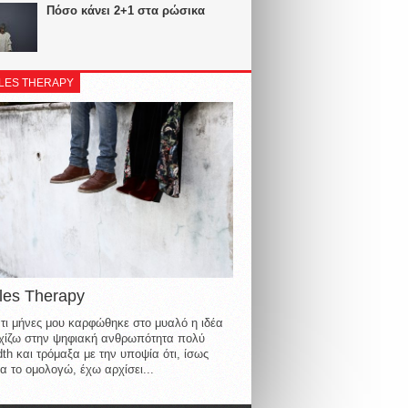
Πόσο κάνει 2+1 στα ρώσικα
LES THERAPY
les Therapy
τι μήνες μου καρφώθηκε στο μυαλό η ιδέα
οιχίζω στην ψηφιακή ανθρωπότητα πολύ
th και τρόμαξα με την υποψία ότι, ίσως
α το ομολογώ, έχω αρχίσει...