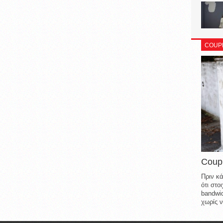
COUP
Coup
Πριν κά
ότι στ
bandwid
χωρίς ν