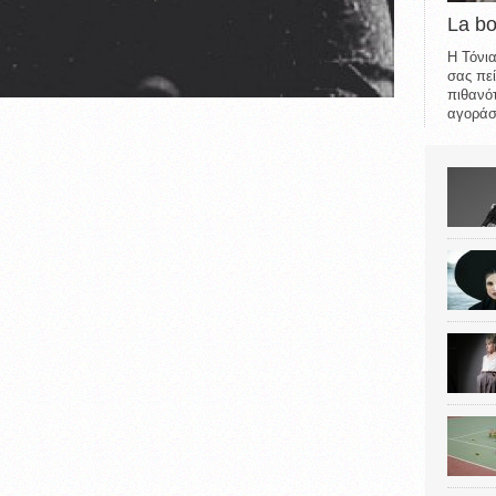
La b
Η Τόνια
σας πεί
πιθανότ
αγοράσε