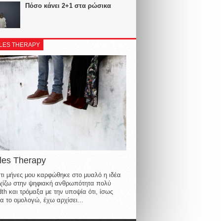
Πόσο κάνει 2+1 στα ρώσικα
LES THERAPY
les Therapy
τι μήνες μου καρφώθηκε στο μυαλό η ιδέα
οιχίζω στην ψηφιακή ανθρωπότητα πολύ
th και τρόμαξα με την υποψία ότι, ίσως
α το ομολογώ, έχω αρχίσει...