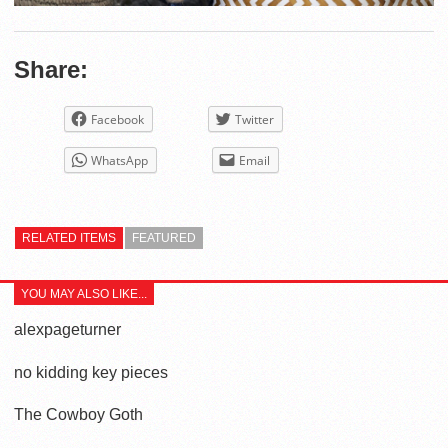
Share:
Facebook
Twitter
WhatsApp
Email
RELATED ITEMS
FEATURED
YOU MAY ALSO LIKE...
alexpageturner
no kidding key pieces
The Cowboy Goth