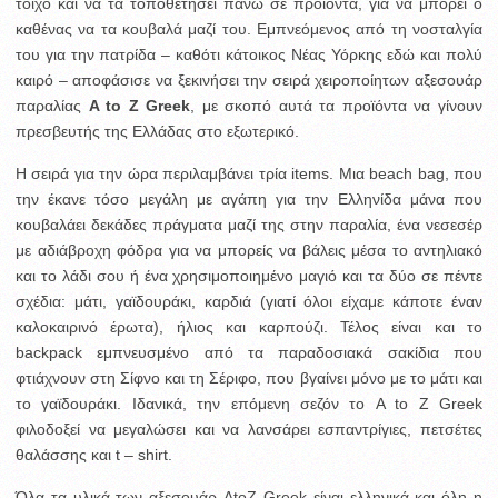
τοίχο και να τα τοποθετήσει πάνω σε προϊόντα, για να μπορεί ο
καθένας να τα κουβαλά μαζί του. Εμπνεόμενος από τη νοσταλγία
του για την πατρίδα – καθότι κάτοικος Νέας Υόρκης εδώ και πολύ
καιρό – αποφάσισε να ξεκινήσει την σειρά χειροποίητων αξεσουάρ
παραλίας
A to Z Greek
, με σκοπό αυτά τα προϊόντα να γίνουν
πρεσβευτής της Ελλάδας στο εξωτερικό.
Η σειρά για την ώρα περιλαμβάνει τρία items. Μια beach bag, που
την έκανε τόσο μεγάλη με αγάπη για την Ελληνίδα μάνα που
κουβαλάει δεκάδες πράγματα μαζί της στην παραλία, ένα νεσεσέρ
με αδιάβροχη φόδρα για να μπορείς να βάλεις μέσα το αντηλιακό
και το λάδι σου ή ένα χρησιμοποιημένο μαγιό και τα δύο σε πέντε
σχέδια: μάτι, γαϊδουράκι, καρδιά (γιατί όλοι είχαμε κάποτε έναν
καλοκαιρινό έρωτα), ήλιος και καρπούζι. Τέλος είναι και το
backpack εμπνευσμένο από τα παραδοσιακά σακίδια που
φτιάχνουν στη Σίφνο και τη Σέριφο, που βγαίνει μόνο με το μάτι και
το γαϊδουράκι. Ιδανικά, την επόμενη σεζόν το A to Z Greek
φιλοδοξεί να μεγαλώσει και να λανσάρει εσπαντρίγιες, πετσέτες
θαλάσσης και t – shirt.
Όλα τα υλικά των αξεσουάρ AtoZ Greek είναι ελληνικά και όλη η