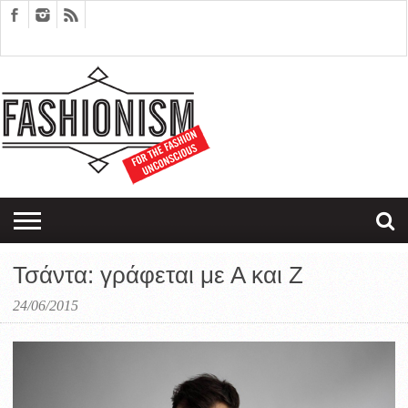
FASHION
DESIGN
ART
EDITORIALS
COUPLES
SARTORIAGRAM
THERAPY
Τσάντα: γράφεται με Α και Ζ
24/06/2015