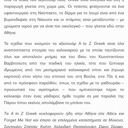
παραγωγή γίνεται στη χώρα μας. Οι τσάντες φτιάχνονται σε ένα
υφαντουργείο στη Ναύπακτο, το δέρμα για το λουρί είναι από ένα
βυρσοδεψείο στη Νάουσα και οι στάμπες είναι μεταξοτυπία – με
χρώματα νερού για να είναι πιο οικολογικό – που γίνεται εδώ στην
Αθήνα.
Τα σχέδια που κοσμούν τα αξεσουάρ A to Z Greek είναι όλα
αναπόσπαστα στοιχεία του καλοκαιριού με τα οποία ταυτίζονται
όλοι και αποτελούν μνήμες και του ίδιου του Κωνσταντίνου
Βαρβιτσιώτη από την παιδική του ηλικία, τότε που ξύπναγε
ιδρωμένος από τον μεσημεριανό καλοκαιρινό ύπνο και έτρωγε
καρπούζι στον κήπο του σπιτιού του στη Βούλα, στα 70s ή και
από το πρόσφατο παρελθόν, όπως το σχέδιο με το γαϊδουράκι –
προσωπικό του αγαπημένο – που εμπνεύστηκε πέρσι το
καλοκαίρι όταν ένας γάιδαρος ήρθε τυχαία σε μια παραλία της
Πάρου όπου εκείνος απολάμβανε το μπάνιο του.
Τα A to Z Greek κυκλοφορούν ήδη στην Αθήνα στα Attica και
Forget Me Not και έπειτα σε επιλεγμένα καταστήματα σε Μύκονο,
Σαντορίνη, Σπέτσες, Κρήτη, Χαλκιδική, Θεσσαλονίκη, Σίφνο, Σέριφο,