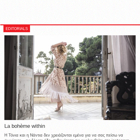
EDITORIALS
La bohème within
Η Τόνια και η Νάντια δεν χρειάζονται εμένα για να σας πείσω να