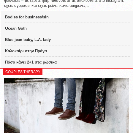
ψωνίσετε – τις ξέρετε ήδη, πιθανότατα τις ακολουθείτε στο instagram,
έχετε αγοράσει και έχετε μείνει ικανοποιημένες...
Bodies for business/sin
Ocean Goth
Blue jean baby, L.A. lady
Καλοκαίρι στην Πράγα
Πόσο κάνει 2+1 στα ρώσικα
COUPLES THERAPY