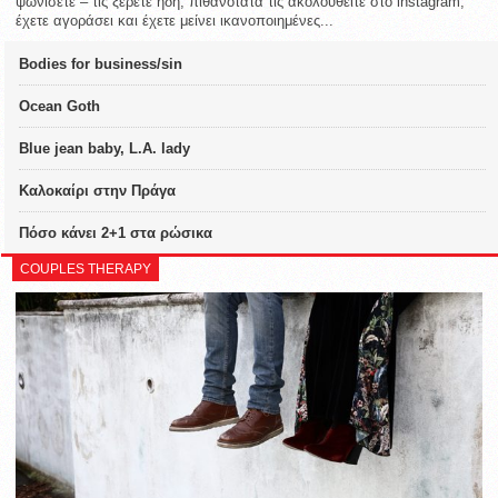
ψωνίσετε – τις ξέρετε ήδη, πιθανότατα τις ακολουθείτε στο instagram,
έχετε αγοράσει και έχετε μείνει ικανοποιημένες...
Bodies for business/sin
Ocean Goth
Blue jean baby, L.A. lady
Καλοκαίρι στην Πράγα
Πόσο κάνει 2+1 στα ρώσικα
COUPLES THERAPY