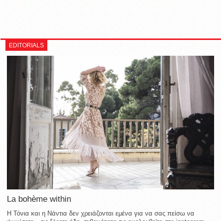
EDITORIALS
La bohème within
Η Τόνια και η Νάντια δεν χρειάζονται εμένα για να σας πείσω να