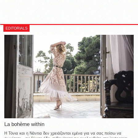
EDITORIALS
La bohème within
Η Τόνια και η Νάντια δεν χρειάζονται εμένα για να σας πείσω να