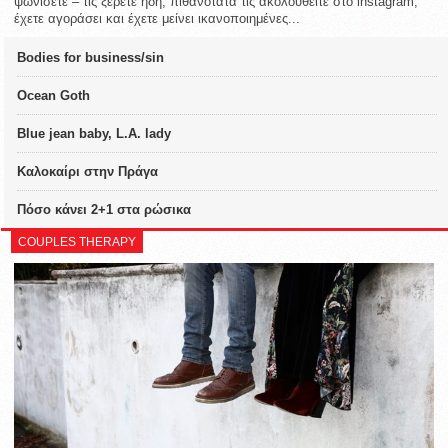
ψωνίσετε – τις ξέρετε ήδη, πιθανότατα τις ακολουθείτε στο instagram,
έχετε αγοράσει και έχετε μείνει ικανοποιημένες...
Bodies for business/sin
Ocean Goth
Blue jean baby, L.A. lady
Καλοκαίρι στην Πράγα
Πόσο κάνει 2+1 στα ρώσικα
COUPLES THERAPY