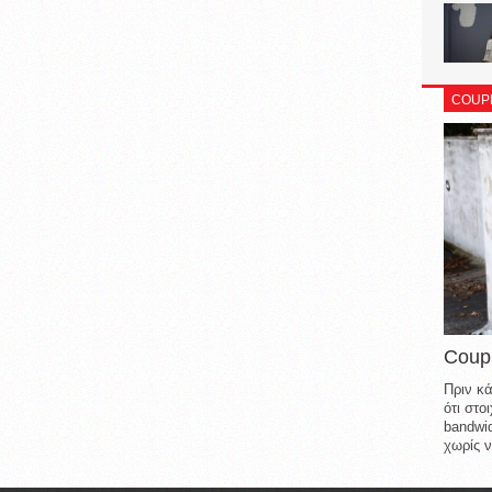
COUP
Coup
Πριν κά
ότι στ
bandwid
χωρίς ν