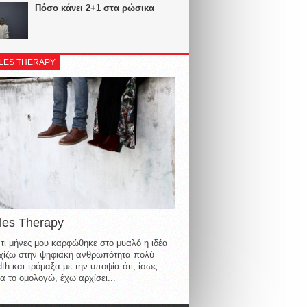
Πόσο κάνει 2+1 στα ρώσικα
LES THERAPY
les Therapy
τι μήνες μου καρφώθηκε στο μυαλό η ιδέα
οιχίζω στην ψηφιακή ανθρωπότητα πολύ
th και τρόμαξα με την υποψία ότι, ίσως
α το ομολογώ, έχω αρχίσει...