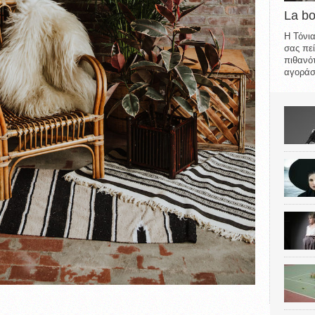
La b
Η Τόνια
σας πεί
πιθανότ
αγοράσε