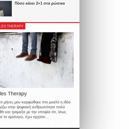
Πόσο κάνει 2+1 στα ρώσικα
LES THERAPY
les Therapy
τι μήνες μου καρφώθηκε στο μυαλό η ιδέα
οιχίζω στην ψηφιακή ανθρωπότητα πολύ
th και τρόμαξα με την υποψία ότι, ίσως
α το ομολογώ, έχω αρχίσει...