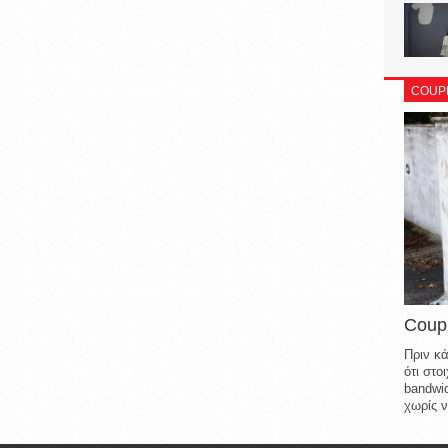
COUP
Coup
Πριν κά
ότι στ
bandwid
χωρίς ν