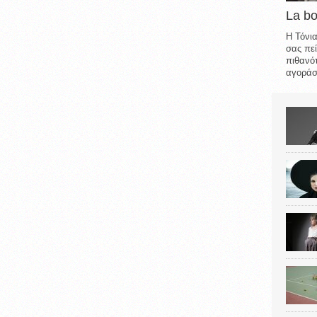
La b
Η Τόνια
σας πεί
πιθανότ
αγοράσε