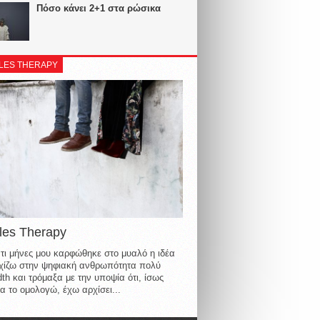
Πόσο κάνει 2+1 στα ρώσικα
LES THERAPY
les Therapy
τι μήνες μου καρφώθηκε στο μυαλό η ιδέα
οιχίζω στην ψηφιακή ανθρωπότητα πολύ
th και τρόμαξα με την υποψία ότι, ίσως
α το ομολογώ, έχω αρχίσει...