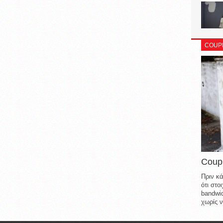
COUP
Coup
Πριν κά
ότι στ
bandwid
χωρίς ν