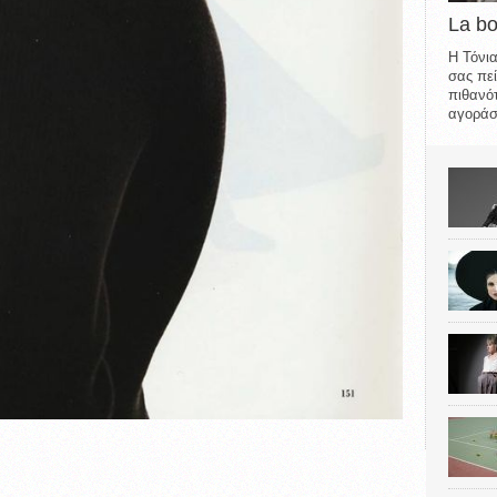
La b
Η Τόνια
σας πεί
πιθανότ
αγοράσε