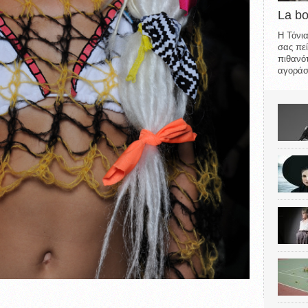
La b
Η Τόνια
σας πεί
πιθανότ
αγοράσε