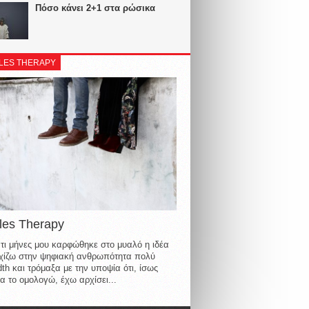
Πόσο κάνει 2+1 στα ρώσικα
LES THERAPY
les Therapy
τι μήνες μου καρφώθηκε στο μυαλό η ιδέα
οιχίζω στην ψηφιακή ανθρωπότητα πολύ
th και τρόμαξα με την υποψία ότι, ίσως
α το ομολογώ, έχω αρχίσει...