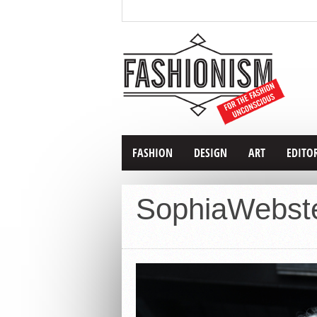
FASHION
DESIGN
ART
EDITO
SophiaWebst