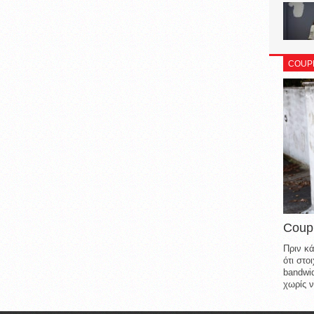
COUP
Coup
Πριν κά
ότι στ
bandwid
χωρίς ν