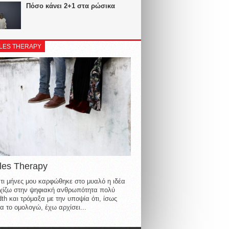
Πόσο κάνει 2+1 στα ρώσικα
LES THERAPY
les Therapy
τι μήνες μου καρφώθηκε στο μυαλό η ιδέα
οιχίζω στην ψηφιακή ανθρωπότητα πολύ
th και τρόμαξα με την υποψία ότι, ίσως
α το ομολογώ, έχω αρχίσει...