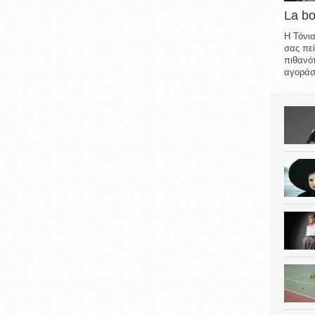
La b
Η Τόνια
σας πεί
πιθανότ
αγοράσε