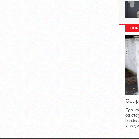
COUP
Coup
Πριν κά
ότι στ
bandwid
χωρίς ν