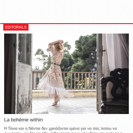
EDITORIALS
La bohème within
Η Τόνια και η Νάντια δεν χρειάζονται εμένα για να σας πείσω να