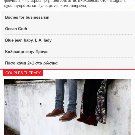
ψωνίσετε – τις ξέρετε ήδη, πιθανότατα τις ακολουθείτε στο instagram,
έχετε αγοράσει και έχετε μείνει ικανοποιημένες...
Bodies for business/sin
Ocean Goth
Blue jean baby, L.A. lady
Καλοκαίρι στην Πράγα
Πόσο κάνει 2+1 στα ρώσικα
COUPLES THERAPY