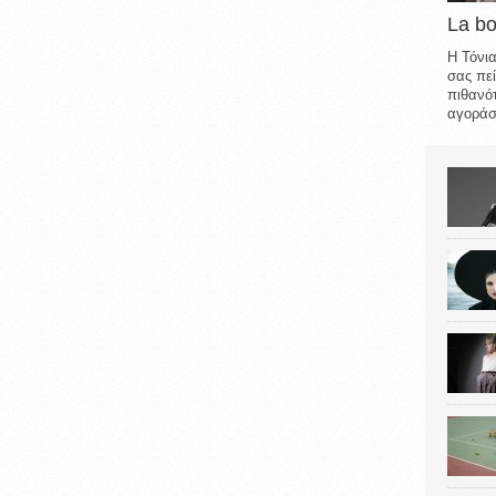
La b
Η Τόνια
σας πεί
πιθανότ
αγοράσε