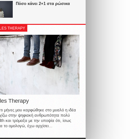
Πόσο κάνει 2+1 στα ρώσικα
LES THERAPY
les Therapy
τι μήνες μου καρφώθηκε στο μυαλό η ιδέα
οιχίζω στην ψηφιακή ανθρωπότητα πολύ
th και τρόμαξα με την υποψία ότι, ίσως
α το ομολογώ, έχω αρχίσει...