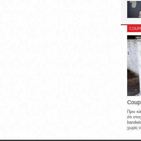
COUP
Coup
Πριν κά
ότι στ
bandwid
χωρίς ν