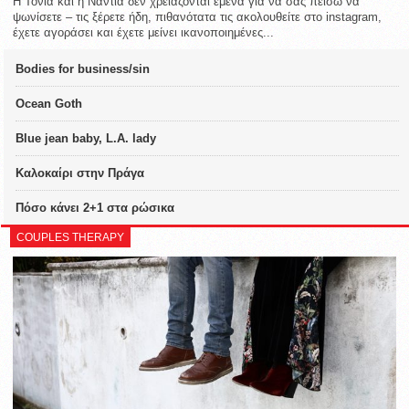
Η Τόνια και η Νάντια δεν χρειάζονται εμένα για να σας πείσω να
ψωνίσετε – τις ξέρετε ήδη, πιθανότατα τις ακολουθείτε στο instagram,
έχετε αγοράσει και έχετε μείνει ικανοποιημένες...
Bodies for business/sin
Ocean Goth
Blue jean baby, L.A. lady
Καλοκαίρι στην Πράγα
Πόσο κάνει 2+1 στα ρώσικα
COUPLES THERAPY