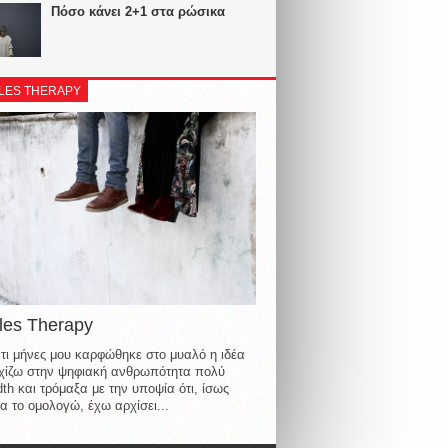
Πόσο κάνει 2+1 στα ρώσικα
LES THERAPY
les Therapy
τι μήνες μου καρφώθηκε στο μυαλό η ιδέα
οιχίζω στην ψηφιακή ανθρωπότητα πολύ
th και τρόμαξα με την υποψία ότι, ίσως
α το ομολογώ, έχω αρχίσει...