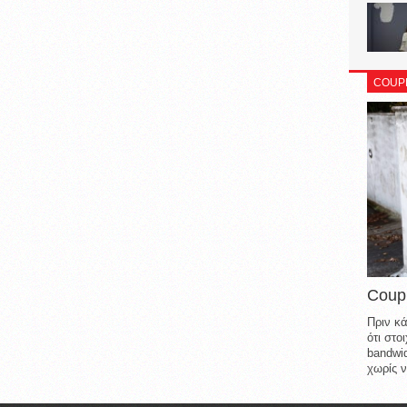
COUP
Coup
Πριν κά
ότι στ
bandwid
χωρίς ν