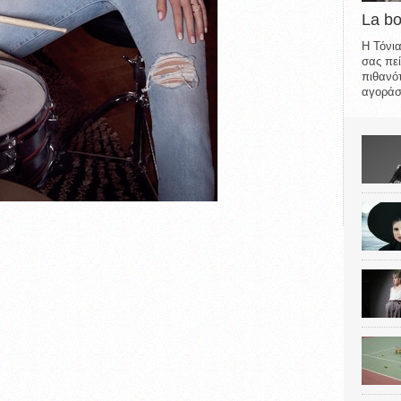
La b
Η Τόνια
σας πεί
πιθανότ
αγοράσε