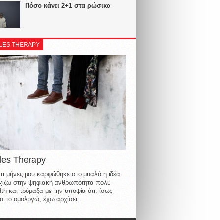
Πόσο κάνει 2+1 στα ρώσικα
LES THERAPY
les Therapy
τι μήνες μου καρφώθηκε στο μυαλό η ιδέα
οιχίζω στην ψηφιακή ανθρωπότητα πολύ
th και τρόμαξα με την υποψία ότι, ίσως
α το ομολογώ, έχω αρχίσει...