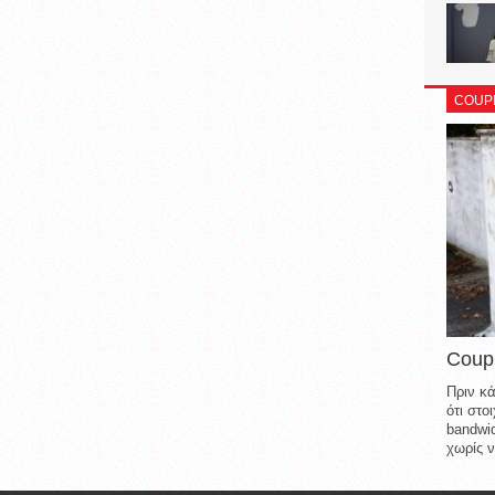
COUP
Coup
Πριν κά
ότι στ
bandwid
χωρίς ν