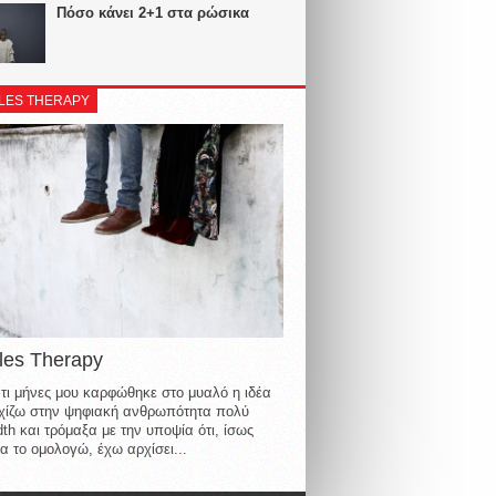
Πόσο κάνει 2+1 στα ρώσικα
LES THERAPY
les Therapy
τι μήνες μου καρφώθηκε στο μυαλό η ιδέα
οιχίζω στην ψηφιακή ανθρωπότητα πολύ
th και τρόμαξα με την υποψία ότι, ίσως
α το ομολογώ, έχω αρχίσει...