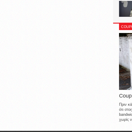
COUP
Coup
Πριν κά
ότι στ
bandwid
χωρίς ν