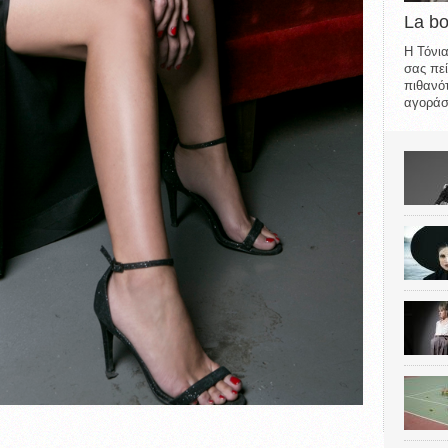
La b
Η Τόνια
σας πεί
πιθανότ
αγοράσε