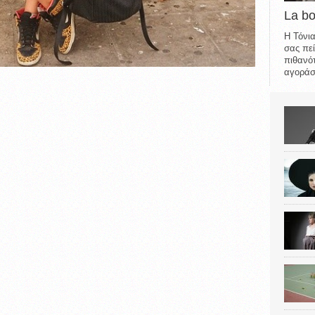
La b
Η Τόνια
σας πεί
πιθανότ
αγοράσε