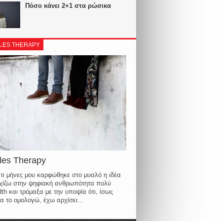
Πόσο κάνει 2+1 στα ρώσικα
LES THERAPY
les Therapy
τι μήνες μου καρφώθηκε στο μυαλό η ιδέα
οιχίζω στην ψηφιακή ανθρωπότητα πολύ
th και τρόμαξα με την υποψία ότι, ίσως
α το ομολογώ, έχω αρχίσει...