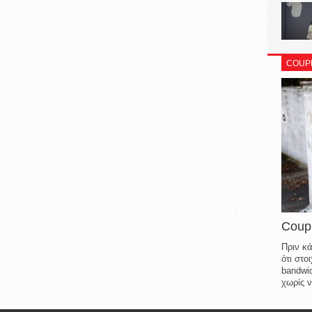
COUP
Coup
Πριν κά
ότι στ
bandwid
χωρίς ν