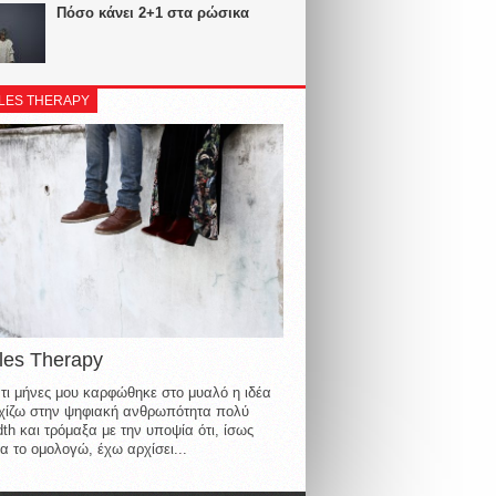
Πόσο κάνει 2+1 στα ρώσικα
LES THERAPY
les Therapy
τι μήνες μου καρφώθηκε στο μυαλό η ιδέα
οιχίζω στην ψηφιακή ανθρωπότητα πολύ
th και τρόμαξα με την υποψία ότι, ίσως
α το ομολογώ, έχω αρχίσει...