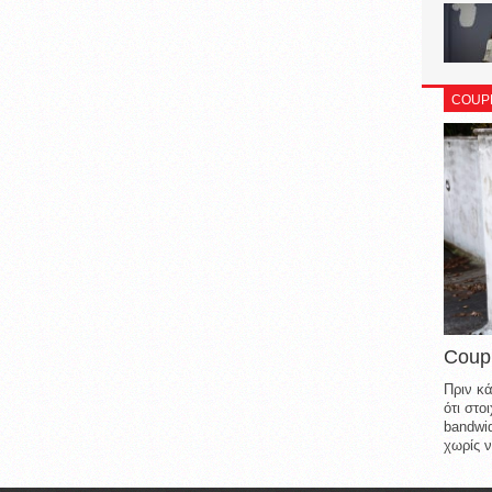
COUP
Coup
Πριν κά
ότι στ
bandwid
χωρίς ν