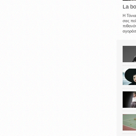
La b
Η Τόνια
σας πεί
πιθανότ
αγοράσε