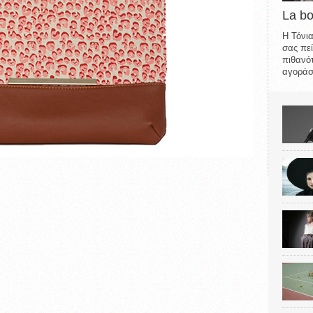
La b
Η Τόνια
σας πεί
πιθανότ
αγοράσε