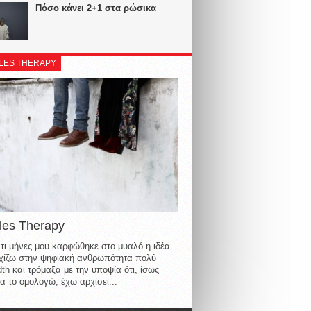
Πόσο κάνει 2+1 στα ρώσικα
LES THERAPY
les Therapy
τι μήνες μου καρφώθηκε στο μυαλό η ιδέα
οιχίζω στην ψηφιακή ανθρωπότητα πολύ
th και τρόμαξα με την υποψία ότι, ίσως
α το ομολογώ, έχω αρχίσει...