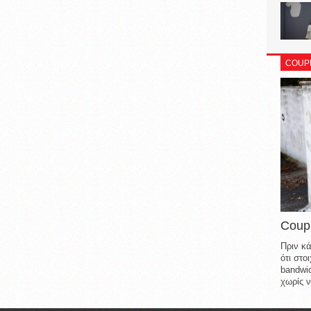
COUP
Coup
Πριν κά
ότι στ
bandwid
χωρίς ν