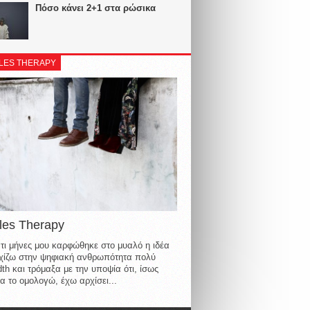
Πόσο κάνει 2+1 στα ρώσικα
LES THERAPY
les Therapy
τι μήνες μου καρφώθηκε στο μυαλό η ιδέα
οιχίζω στην ψηφιακή ανθρωπότητα πολύ
th και τρόμαξα με την υποψία ότι, ίσως
α το ομολογώ, έχω αρχίσει...