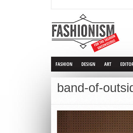
FASHION
DESIGN
ART
EDITO
band-of-outsi