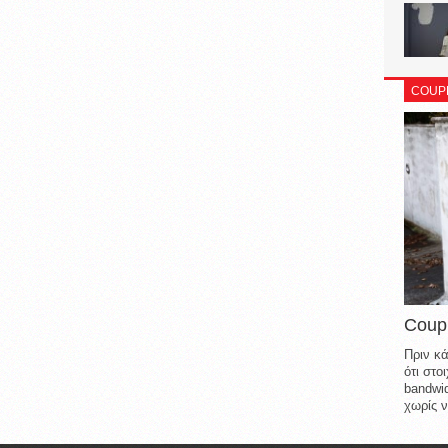
COUP
Coup
Πριν κά
ότι στ
bandwid
χωρίς ν