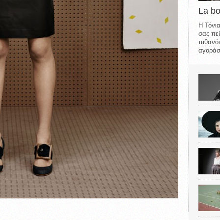
La b
Η Τόνια
σας πεί
πιθανότ
αγοράσε