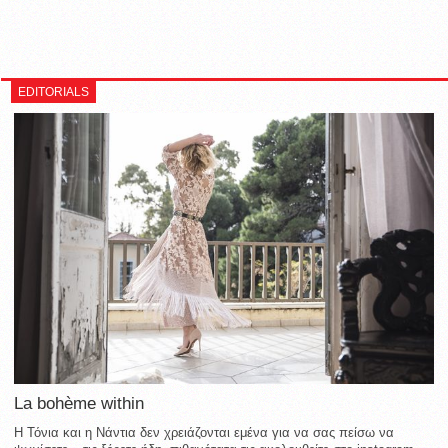
EDITORIALS
La bohème within
Η Τόνια και η Νάντια δεν χρειάζονται εμένα για να σας πείσω να