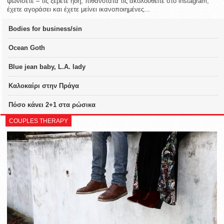
ψωνίσετε – τις ξέρετε ήδη, πιθανότατα τις ακολουθείτε στο instagram,
έχετε αγοράσει και έχετε μείνει ικανοποιημένες...
Bodies for business/sin
Ocean Goth
Blue jean baby, L.A. lady
Καλοκαίρι στην Πράγα
Πόσο κάνει 2+1 στα ρώσικα
COUPLES THERAPY