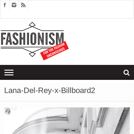
FASHION
DESIGN
ART
EDITORIALS
COUPLES
SARTORIAGRAM
THERAPY
Lana-Del-Rey-x-Billboard2