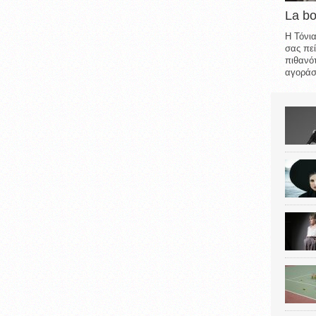
La b
Η Τόνια
σας πεί
πιθανότ
αγοράσε