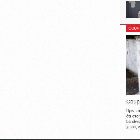
COUP
Coup
Πριν κά
ότι στ
bandwid
χωρίς ν