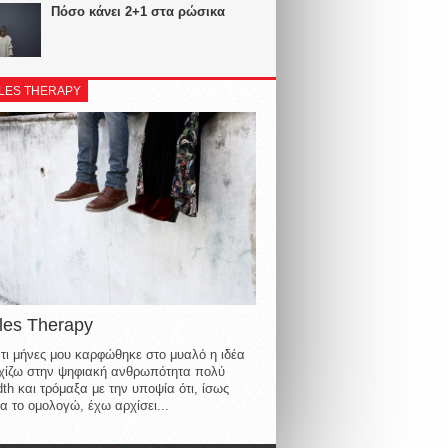
Πόσο κάνει 2+1 στα ρώσικα
LES THERAPY
les Therapy
τι μήνες μου καρφώθηκε στο μυαλό η ιδέα
οιχίζω στην ψηφιακή ανθρωπότητα πολύ
th και τρόμαξα με την υποψία ότι, ίσως
α το ομολογώ, έχω αρχίσει...