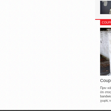
COUP
Coup
Πριν κά
ότι στ
bandwid
χωρίς ν