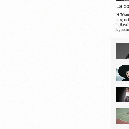
La b
Η Τόνια
σας πεί
πιθανότ
αγοράσε