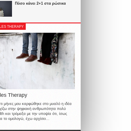
Πόσο κάνει 2+1 στα ρώσικα
LES THERAPY
les Therapy
τι μήνες μου καρφώθηκε στο μυαλό η ιδέα
οιχίζω στην ψηφιακή ανθρωπότητα πολύ
th και τρόμαξα με την υποψία ότι, ίσως
α το ομολογώ, έχω αρχίσει...