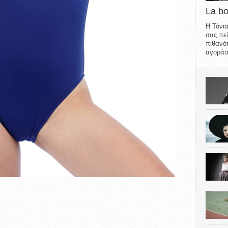
La b
Η Τόνια
σας πεί
πιθανότ
αγοράσε