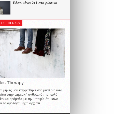
Πόσο κάνει 2+1 στα ρώσικα
LES THERAPY
les Therapy
τι μήνες μου καρφώθηκε στο μυαλό η ιδέα
οιχίζω στην ψηφιακή ανθρωπότητα πολύ
th και τρόμαξα με την υποψία ότι, ίσως
α το ομολογώ, έχω αρχίσει...