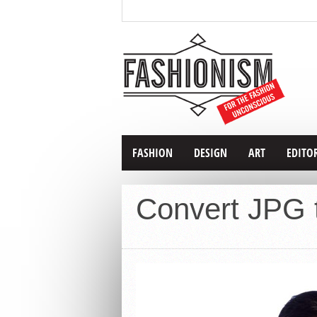
FASHION
DESIGN
ART
EDITO
Convert JPG t