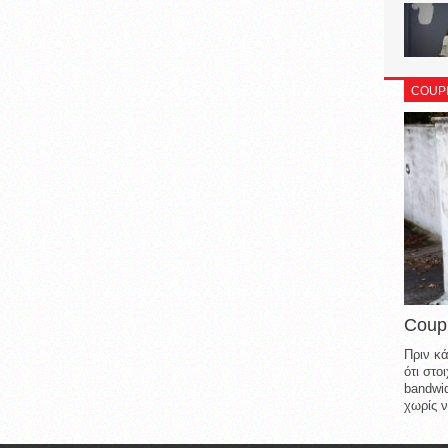
COUP
Coup
Πριν κά
ότι στ
bandwid
χωρίς ν