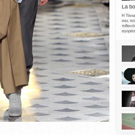
La b
Η Τόνια
σας πεί
πιθανότ
αγοράσε