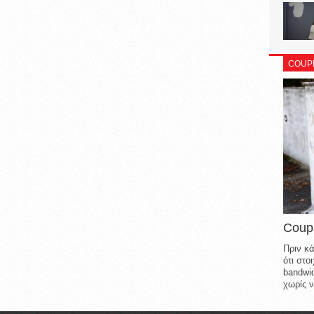
COUP
Coup
Πριν κά
ότι στ
bandwid
χωρίς ν