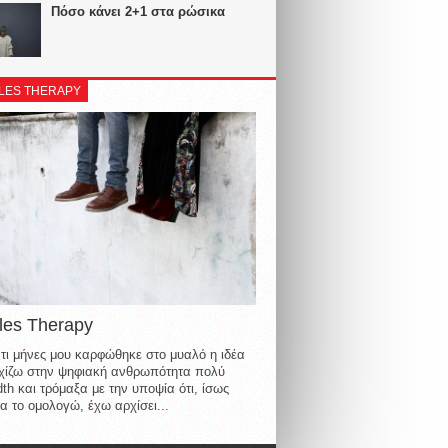
Πόσο κάνει 2+1 στα ρώσικα
LES THERAPY
les Therapy
τι μήνες μου καρφώθηκε στο μυαλό η ιδέα
οιχίζω στην ψηφιακή ανθρωπότητα πολύ
th και τρόμαξα με την υποψία ότι, ίσως
α το ομολογώ, έχω αρχίσει...