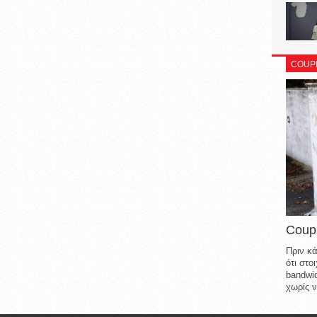
COUP
Coup
Πριν κά
ότι στ
bandwid
χωρίς ν