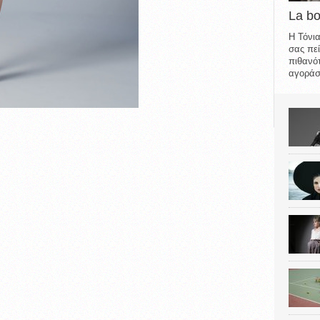
La b
Η Τόνια
σας πεί
πιθανότ
αγοράσε