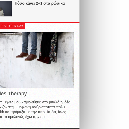
Πόσο κάνει 2+1 στα ρώσικα
LES THERAPY
les Therapy
τι μήνες μου καρφώθηκε στο μυαλό η ιδέα
οιχίζω στην ψηφιακή ανθρωπότητα πολύ
th και τρόμαξα με την υποψία ότι, ίσως
α το ομολογώ, έχω αρχίσει...