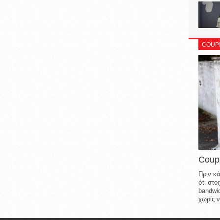
COUP
Coup
Πριν κά
ότι στ
bandwid
χωρίς ν