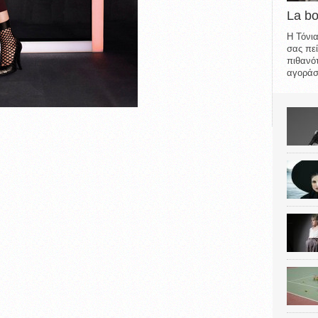
La b
Η Τόνια
σας πεί
πιθανότ
αγοράσε