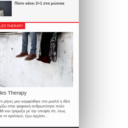
Πόσο κάνει 2+1 στα ρώσικα
LES THERAPY
les Therapy
τι μήνες μου καρφώθηκε στο μυαλό η ιδέα
οιχίζω στην ψηφιακή ανθρωπότητα πολύ
th και τρόμαξα με την υποψία ότι, ίσως
α το ομολογώ, έχω αρχίσει...