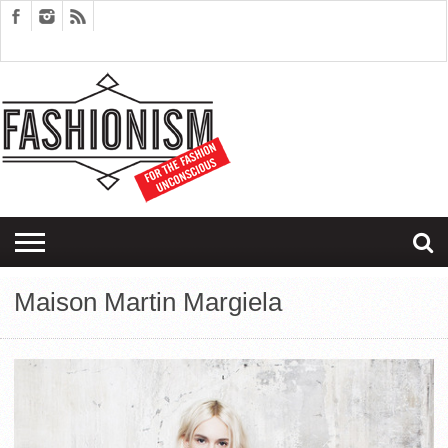
FASHION
DESIGN
ART
EDITORIALS
COUPLES
SARTORIAGRAM
THERAPY
Maison Martin Margiela