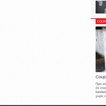
COUP
Coup
Πριν κά
ότι στ
bandwid
χωρίς ν