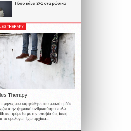
Πόσο κάνει 2+1 στα ρώσικα
LES THERAPY
les Therapy
τι μήνες μου καρφώθηκε στο μυαλό η ιδέα
οιχίζω στην ψηφιακή ανθρωπότητα πολύ
th και τρόμαξα με την υποψία ότι, ίσως
α το ομολογώ, έχω αρχίσει...