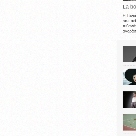
La b
Η Τόνια
σας πεί
πιθανότ
αγοράσε